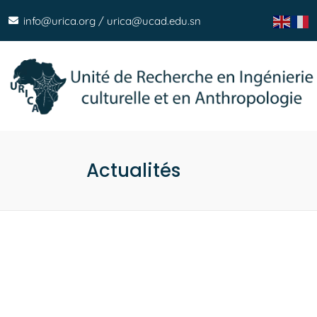
info@urica.org / urica@ucad.edu.sn
Actualités